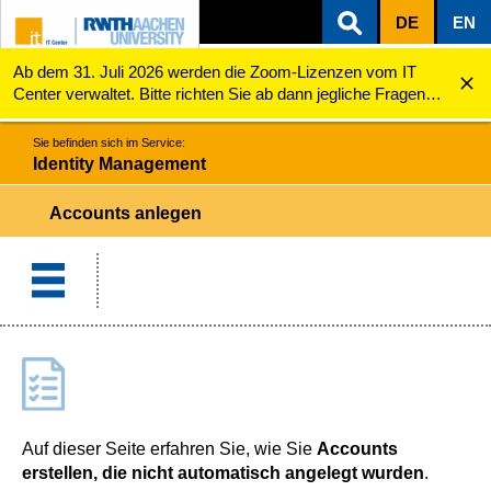
DE
EN
Ab dem 31. Juli 2026 werden die Zoom-Lizenzen vom IT
ZUM INHALTSBEREICH
ZUR HAUPTNAVIGATION
ZUR SUCHE
Identity Management
Account anlegen
Center verwaltet. Bitte richten Sie ab dann jegliche Fragen
zu den Zoom-Lizenzen (z.B. Probleme mit dem Login) an
servicedesk@itc.rwth-aachen.de.
Sie befinden sich im Service:
Identity Management
Accounts anlegen
Auf dieser Seite erfahren Sie, wie Sie
Accounts
erstellen, die nicht automatisch angelegt wurden
.