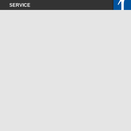
SERVICE
Datenschutzerklärung
Impressum
KONTAKT
servicedesk@itc.rwth-aachen.de
+49 241 80-24680
ChatBot Ritchy
Öffnungszeiten
www.itc.rwth-aachen.de
SOZIALE MEDIEN
Blog