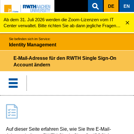
DE
EN
Ab dem 31. Juli 2026 werden die Zoom-Lizenzen vom IT
ZUM INHALTSBEREICH
ZUR HAUPTNAVIGATION
ZUR SUCHE
Identity Management
E-Mail-Adresse für den Single Sign-On Account ände...
Center verwaltet. Bitte richten Sie ab dann jegliche Fragen
zu den Zoom-Lizenzen (z.B. Probleme mit dem Login) an
servicedesk@itc.rwth-aachen.de.
Sie befinden sich im Service:
Identity Management
E-Mail-Adresse für den RWTH Single Sign-On
Account ändern
Auf dieser Seite erfahren Sie, wie Sie Ihre E-Mail-