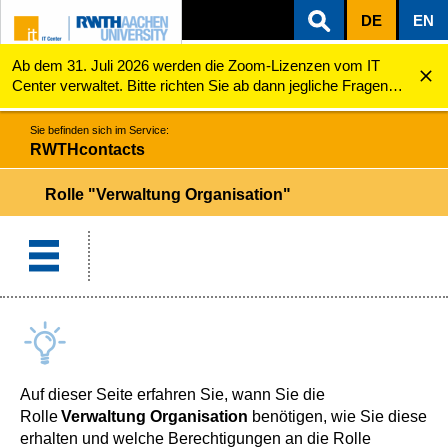
DE
EN
Ab dem 31. Juli 2026 werden die Zoom-Lizenzen vom IT
ZUM INHALTSBEREICH
ZUR HAUPTNAVIGATION
ZUR SUCHE
RWTHcontacts
Rolle "Verwaltung Organisation"
Center verwaltet. Bitte richten Sie ab dann jegliche Fragen
zu den Zoom-Lizenzen (z.B. Probleme mit dem Login) an
servicedesk@itc.rwth-aachen.de.
Sie befinden sich im Service:
RWTHcontacts
Rolle "Verwaltung Organisation"
Auf dieser Seite erfahren Sie, wann Sie die
Rolle
Verwaltung Organisation
benötigen, wie Sie diese
erhalten und welche Berechtigungen an die Rolle