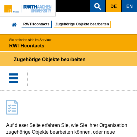
DE
EN
ZUM INHALTSBEREICH
ZUR HAUPTNAVIGATION
ZUR SUCHE
RWTHcontacts
Zugehörige Objekte bearbeiten
Sie befinden sich im Service:
RWTHcontacts
Zugehörige Objekte bearbeiten
Auf dieser Seite erfahren Sie, wie Sie Ihrer Organisation
zugehörige Objekte bearbeiten können, oder neue