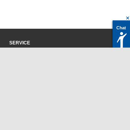
Chat
SERVICE
Datenschutzerklärung
Impressum
KONTAKT
servicedesk@itc.rwth-aachen.de
+49 241 80-24680
ChatBot Ritchy
Öffnungszeiten