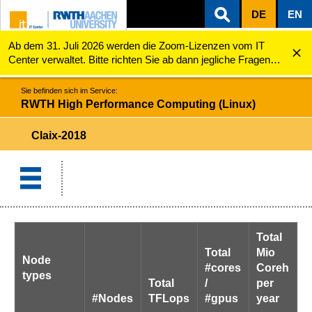
DE
EN
Ab dem 31. Juli 2026 werden die Zoom-Lizenzen vom IT
ZUM INHALTSBEREICH
ZUR HAUPTNAVIGATION
ZUR SUCHE
RWTH High Performance Computing (Linux)
Claix-2018
Center verwaltet. Bitte richten Sie ab dann jegliche Fragen
zu den Zoom-Lizenzen (z.B. Probleme mit dem Login) an
servicedesk@itc.rwth-aachen.de.
Sie befinden sich im Service:
RWTH High Performance Computing (Linux)
Claix-2018
Total
Total
Mio
Node
#cores
Coreh
types
Total
/
per
#Nodes
TFLops
#gpus
year