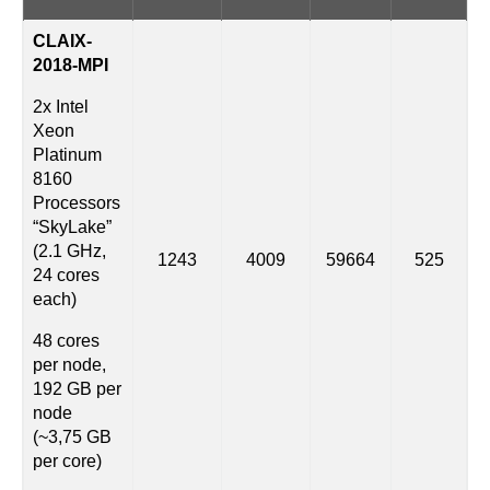
CLAIX-
2018-MPI
2x Intel
Xeon
Platinum
8160
Processors
“SkyLake”
(2.1 GHz,
1243
4009
59664
525
24 cores
each)
48 cores
per node,
192 GB per
node
(~3,75 GB
per core)