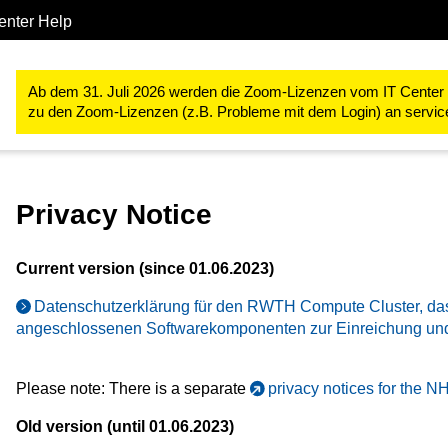
enter Help
Forschung
RWTH High Performance Computing
RWTH High P
Ab dem 31. Juli 2026 werden die Zoom-Lizenzen vom IT Center ve
zu den Zoom-Lizenzen (z.B. Probleme mit dem Login) an servi
Privacy Notice
Current version (since 01.06.2023)
Datenschutzerklärung für den RWTH Compute Cluster, d
angeschlossenen Softwarekomponenten zur Einreichung und
Please note: There is a separate
privacy notices for the 
Old version (until 01.06.2023)