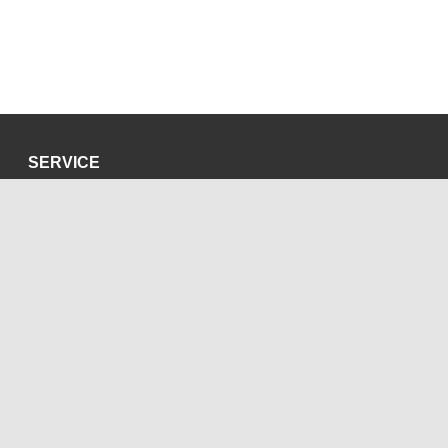
SERVICE
Datenschutzerklärung
Impressum
SOZIALE MEDIEN
Blog