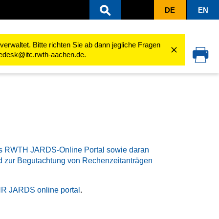
DE
EN
erformance Computing (Linux)
Terms of Use
Privacy Notice
rwaltet. Bitte richten Sie ab dann jegliche Fragen
cedesk@itc.rwth-aachen.de.
as RWTH JARDS-Online Portal sowie daran
 zur Begutachtung von Rechenzeitanträgen
NHR JARDS online portal
.