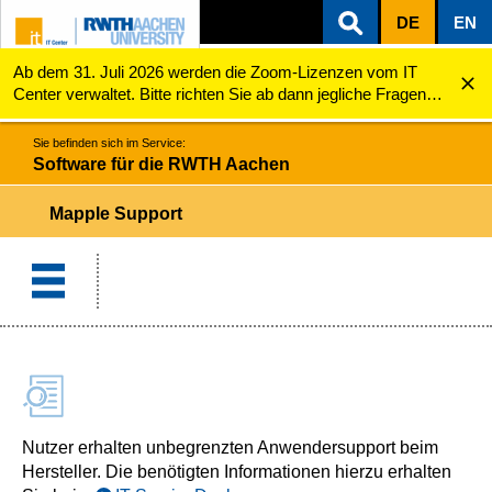
DE
EN
Ab dem 31. Juli 2026 werden die Zoom-Lizenzen vom IT
ZUM INHALTSBEREICH
ZUR HAUPTNAVIGATION
ZUR SUCHE
Software für die RWTH Aachen
Mapple Support
Center verwaltet. Bitte richten Sie ab dann jegliche Fragen
zu den Zoom-Lizenzen (z.B. Probleme mit dem Login) an
servicedesk@itc.rwth-aachen.de.
Sie befinden sich im Service:
Software für die RWTH Aachen
Mapple Support
Nutzer erhalten unbegrenzten Anwendersupport beim
Hersteller. Die benötigten Informationen hierzu erhalten