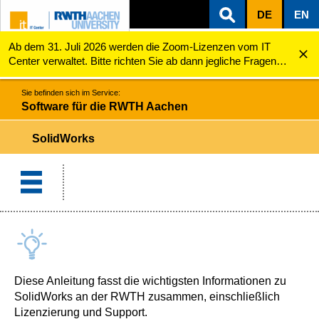
DE
EN
Ab dem 31. Juli 2026 werden die Zoom-Lizenzen vom IT
ZUM INHALTSBEREICH
ZUR HAUPTNAVIGATION
ZUR SUCHE
Software für die RWTH Aachen
SolidWorks
Center verwaltet. Bitte richten Sie ab dann jegliche Fragen
zu den Zoom-Lizenzen (z.B. Probleme mit dem Login) an
servicedesk@itc.rwth-aachen.de.
Sie befinden sich im Service:
Software für die RWTH Aachen
SolidWorks
Diese Anleitung fasst die wichtigsten Informationen zu
SolidWorks an der RWTH zusammen, einschließlich
Lizenzierung und Support.