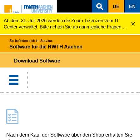
DE
EN
Ab dem 31. Juli 2026 werden die Zoom-Lizenzen vom IT
ZUM INHALTSBEREICH
ZUR HAUPTNAVIGATION
ZUR SUCHE
Software für die RWTH Aachen
Download Software
Center verwaltet. Bitte richten Sie ab dann jegliche Fragen
zu den Zoom-Lizenzen (z.B. Probleme mit dem Login) an
servicedesk@itc.rwth-aachen.de.
Sie befinden sich im Service:
Software für die RWTH Aachen
Download Software
Nach dem Kauf der Software über den Shop erhalten Sie