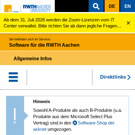
DE
EN
Ab dem 31. Juli 2026 werden die Zoom-Lizenzen vom IT
ZUM INHALTSBEREICH
ZUR HAUPTNAVIGATION
ZUR SUCHE
Software für die RWTH Aachen
Center verwaltet. Bitte richten Sie ab dann jegliche Fragen
zu den Zoom-Lizenzen (z.B. Probleme mit dem Login) an
servicedesk@itc.rwth-aachen.de.
Sie befinden sich im Service:
Software für die RWTH Aachen
Allgemeine Infos
Direktlinks
Hinweis
Sowohl A-Produkte als auch B-Produkte (u.a.
Produkte aus dem Microsoft Select Plus
Vertrag) sind in den
Software-Shop der
asknet
umgezogen.