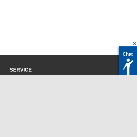
Chat
SERVICE
Datenschutzerklärung
Impressum
KONTAKT
servicedesk@itc.rwth-aachen.de
+49 241 80-24680