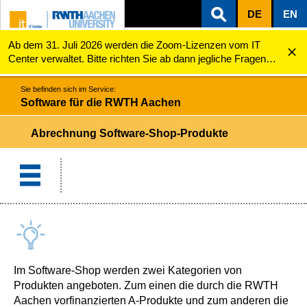
DE
EN
Ab dem 31. Juli 2026 werden die Zoom-Lizenzen vom IT
ZUM INHALTSBEREICH
ZUR HAUPTNAVIGATION
ZUR SUCHE
Software für die RWTH Aachen
Abrechnung Software-Shop-Produkte
Center verwaltet. Bitte richten Sie ab dann jegliche Fragen
zu den Zoom-Lizenzen (z.B. Probleme mit dem Login) an
servicedesk@itc.rwth-aachen.de.
Sie befinden sich im Service:
Software für die RWTH Aachen
Abrechnung Software-Shop-Produkte
Im Software-Shop werden zwei Kategorien von
Produkten angeboten. Zum einen die durch die RWTH
Aachen vorfinanzierten A-Produkte und zum anderen die