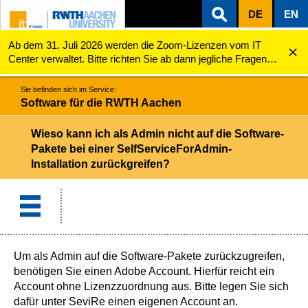
DE
EN
Ab dem 31. Juli 2026 werden die Zoom-Lizenzen vom IT
ZUM INHALTSBEREICH
ZUR HAUPTNAVIGATION
ZUR SUCHE
Software für die RWTH Aachen
Wieso kann ich als Admin nicht auf die Software-Pa...
Center verwaltet. Bitte richten Sie ab dann jegliche Fragen
zu den Zoom-Lizenzen (z.B. Probleme mit dem Login) an
servicedesk@itc.rwth-aachen.de.
Sie befinden sich im Service:
Software für die RWTH Aachen
Wieso kann ich als Admin nicht auf die Software-
Pakete bei einer SelfServiceForAdmin-
Installation zurückgreifen?
Um als Admin auf die Software-Pakete zurückzugreifen, 
benötigen Sie einen Adobe Account. Hierfür reicht ein 
Account ohne Lizenzzuordnung aus. Bitte
legen Sie sich
dafür unter SeviRe einen eigenen Account an.