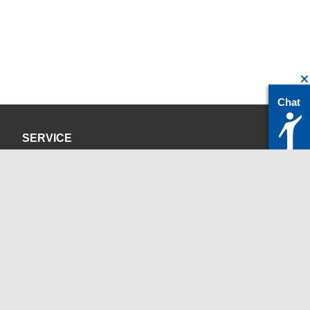
Chat
SERVICE
Datenschutzerklärung
Impressum
KONTAKT
servicedesk@itc.rwth-aachen.de
+49 241 80-24680
ChatBot Ritchy