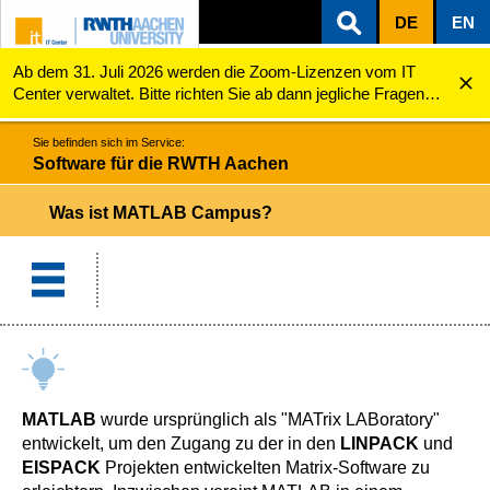
DE
EN
Ab dem 31. Juli 2026 werden die Zoom-Lizenzen vom IT
ZUM INHALTSBEREICH
ZUR HAUPTNAVIGATION
ZUR SUCHE
Software für die RWTH Aachen
Was ist MATLAB Campus?
Center verwaltet. Bitte richten Sie ab dann jegliche Fragen
zu den Zoom-Lizenzen (z.B. Probleme mit dem Login) an
servicedesk@itc.rwth-aachen.de.
Sie befinden sich im Service:
Software für die RWTH Aachen
Was ist MATLAB Campus?
MATLAB
wurde ursprünglich als "MATrix LABoratory"
entwickelt, um den Zugang zu der in den
LINPACK
und
EISPACK
Projekten entwickelten Matrix-Software zu