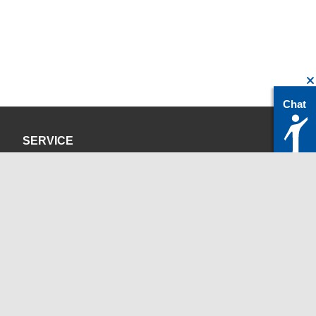
Chat
SERVICE
Datenschutzerklärung
Impressum
KONTAKT
servicedesk@itc.rwth-aachen.de
+49 241 80-24680
ChatBot Ritchy