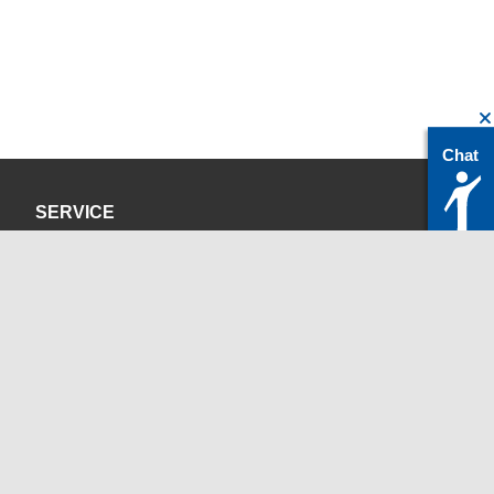
Chat
SERVICE
Datenschutzerklärung
Impressum
KONTAKT
servicedesk@itc.rwth-aachen.de
+49 241 80-24680
ChatBot Ritchy