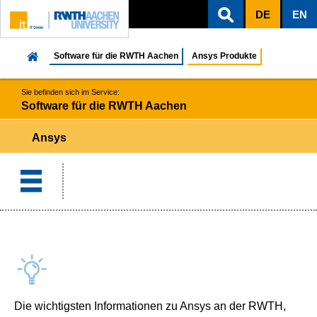
DE
EN
ZUM INHALTSBEREICH
ZUR HAUPTNAVIGATION
ZUR SUCHE
Software für die RWTH Aachen
Ansys Produkte
Sie befinden sich im Service:
Software für die RWTH Aachen
Ansys
Die wichtigsten Informationen zu Ansys an der RWTH,