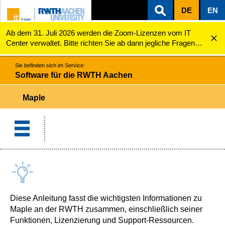
DE
EN
Ab dem 31. Juli 2026 werden die Zoom-Lizenzen vom IT
ZUM INHALTSBEREICH
ZUR HAUPTNAVIGATION
ZUR SUCHE
Software für die RWTH Aachen
Maple
Center verwaltet. Bitte richten Sie ab dann jegliche Fragen
zu den Zoom-Lizenzen (z.B. Probleme mit dem Login) an
servicedesk@itc.rwth-aachen.de.
Sie befinden sich im Service:
Software für die RWTH Aachen
Maple
Diese Anleitung fasst die wichtigsten Informationen zu
Maple an der RWTH zusammen, einschließlich seiner
Funktionen, Lizenzierung und Support-Ressourcen.