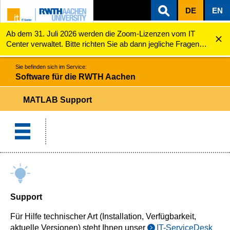
DE
EN
Ab dem 31. Juli 2026 werden die Zoom-Lizenzen vom IT
ZUM INHALTSBEREICH
ZUR HAUPTNAVIGATION
ZUR SUCHE
Software für die RWTH Aachen
MATLAB Support
Center verwaltet. Bitte richten Sie ab dann jegliche Fragen
zu den Zoom-Lizenzen (z.B. Probleme mit dem Login) an
servicedesk@itc.rwth-aachen.de.
Sie befinden sich im Service:
Software für die RWTH Aachen
MATLAB Support
Support
Für Hilfe technischer Art (Installation, Verfügbarkeit,
aktuelle Versionen) steht Ihnen unser
IT-ServiceDesk