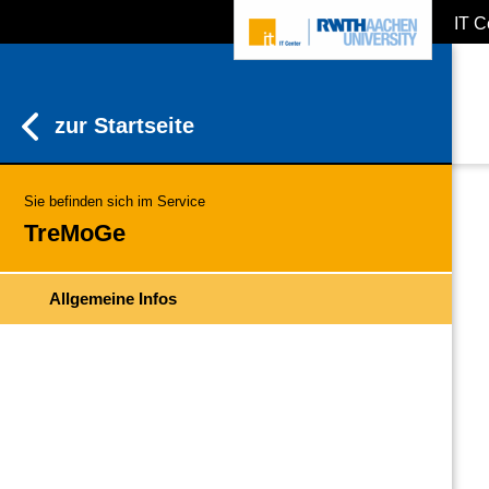
IT C
ZUM INHALTSBEREICH
ZUR HAUPTNAVIGATION
ZUR SUCHE
zur Startseite
Sie befinden sich im Service
TreMoGe
Allgemeine Infos