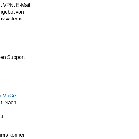
N, VPN, E-Mail
Angebot von
ebssysteme
hen Support
reMoGe-
gt. Nach
zu
kums
können