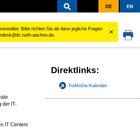
DE
EN
rwaltet. Bitte richten Sie ab dann jegliche Fragen
cedesk@itc.rwth-aachen.de.
Direktlinks:
TreMoGe-Kalender
rale
 der IT-
es IT Centers