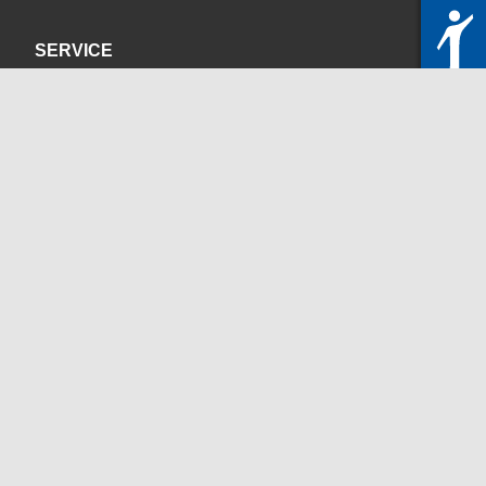
SERVICE
Datenschutzerklärung
Impressum
KONTAKT
servicedesk@itc.rwth-aachen.de
+49 241 80-24680
ChatBot Ritchy
Öffnungszeiten
www.itc.rwth-aachen.de
SOZIALE MEDIEN