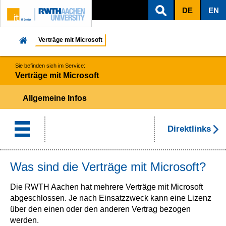
DE
EN
ZUM INHALTSBEREICH
ZUR HAUPTNAVIGATION
ZUR SUCHE
Verträge mit Microsoft
Sie befinden sich im Service:
Verträge mit Microsoft
Allgemeine Infos
Direktlinks
Was sind die Verträge mit Microsoft?
Die RWTH Aachen hat mehrere Verträge mit Microsoft
abgeschlossen. Je nach Einsatzzweck kann eine Lizenz
über den einen oder den anderen Vertrag bezogen
werden.