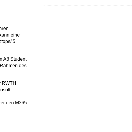
hren
 kann eine
ptops/ 5
n A3 Student
im Rahmen des
der RWTH
osoft
über den M365