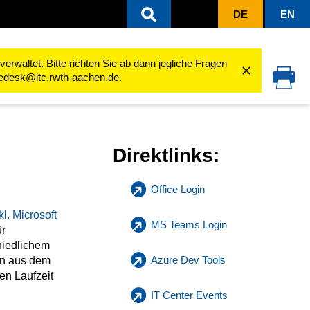
DE
EN
rwaltet. Bitte richten Sie ab dann jegliche Fragen
cedesk@itc.rwth-aachen.de.
Direktlinks:
Office Login
l. Microsoft
MS Teams Login
ür
hiedlichem
Azure Dev Tools
en aus dem
n Laufzeit
IT Center Events