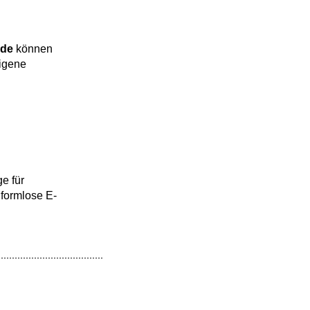
nde
können
igene
e für
formlose E-