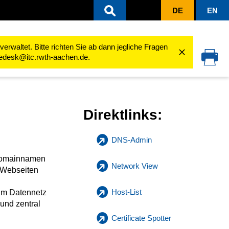
DE
EN
m)
rwaltet. Bitte richten Sie ab dann jegliche Fragen
cedesk@itc.rwth-aachen.de.
Direktlinks:
DNS-Admin
 Domainnamen
Network View
 Webseiten
Host-List
im Datennetz
und zentral
Certificate Spotter