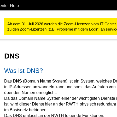
enter Help
IT-Basis-Infrastruktur
Netzdienste
DNS (Domain Name Syste
Ab dem 31. Juli 2026 werden die Zoom-Lizenzen vom IT Center ve
zu den Zoom-Lizenzen (z.B. Probleme mit dem Login) an servi
DNS
Was ist DNS?
Das
DNS
(
D
omain
N
ame
S
ystem) ist ein System, welches
in IP-Adressen umwandeln kann und somit das Aufrufen von
über den Namen ermöglicht.
Da das Domain Name System einer der wichtigsten Dienste 
ist, wird dieser Dienst hier an der RWTH physisch redundant 
im Basisnetz betrieben.
Das DNS umfasst an der RWTH folgende Funktionen: