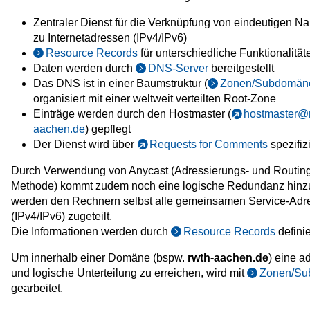
Zentraler Dienst für die Verknüpfung von eindeutigen 
zu Internetadressen (IPv4/IPv6)
Resource Records
für unterschiedliche Funktionalität
Daten werden durch
DNS-Server
bereitgestellt
Das DNS ist in einer Baumstruktur (
Zonen/Subdomän
organisiert mit einer weltweit verteilten Root-Zone
Einträge werden durch den Hostmaster (
hostmaster@
aachen.de
) gepflegt
Der Dienst wird über
Requests for Comments
spezifizi
Durch Verwendung von Anycast (Adressierungs- und Routin
Methode) kommt zudem noch eine logische Redundanz hinzu
werden den Rechnern selbst alle gemeinsamen Service-Adr
(IPv4/IPv6) zugeteilt.
Die Informationen werden durch
Resource Records
definie
Um innerhalb einer Domäne (bspw.
rwth-aachen.de
) eine a
und logische Unterteilung zu erreichen, wird mit
Zonen/Su
gearbeitet.