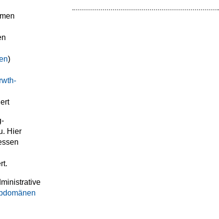
Namen
en
en
)
rwth-
ert
g-
. Hier
essen
rt.
dministrative
bdomänen