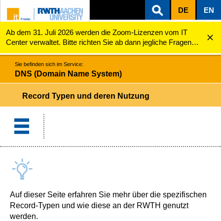
DE
EN
Ab dem 31. Juli 2026 werden die Zoom-Lizenzen vom IT
ZUM INHALTSBEREICH
ZUR HAUPTNAVIGATION
ZUR SUCHE
DNS (Domain Name System)
Record Typen und deren Nutzung
Center verwaltet. Bitte richten Sie ab dann jegliche Fragen
zu den Zoom-Lizenzen (z.B. Probleme mit dem Login) an
servicedesk@itc.rwth-aachen.de.
Sie befinden sich im Service:
DNS (Domain Name System)
Record Typen und deren Nutzung
Auf dieser Seite erfahren Sie mehr über die spezifischen
Record-Typen und wie diese an der RWTH genutzt
werden.