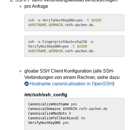
pro Anfrage
ssh -o VerifyHostKeyDNS=
yes
 -l 
$USER
$HOSTNAME
.
$DOMAIN
.rwth-aachen.de.
ssh -o FingerprintHash=sha256 -o 
VerifyHostKeyDNS=
yes
 -l 
$USER
$HOSTNAME
.
$DOMAIN
.rwth-aachen.de.
gloabe SSH Client Konfiguration (alle SSH-
Verbindungen von einem Rechner, siehe dazu
Hostname canonicalisation in OpenSSH
)
/etc/ssh/ssh_config
CanonicalizeHostname
CanonicalDomains
CanonicalizeMaxDots
0
CanonicalizeFallbackLocal
VerifyHostKeyDNS
 yes
