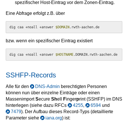
spezifischer Host-Eintrag vor dem Zonen-Eintrag.
Eine Abfrage erfolgt z.B. über
dig caa +noall +answer 
$DOMAIN
.rwth-aachen.de
bzw. wenn ein spezifischer Eintrag existiert
dig caa +noall +answer 
$HOSTNAME
.DOMAIN.rwth-aachen.de
SSHFP-Records
Alle für den
DNS-Admin
berechtigten Personen
können nun über einzelne Einträge oder einen
Massenimport
S
ecure
Sh
ell
F
inger
p
rint (SSHFP) im DNS
hinterlegen (siehe dazu RFCs
4255
,
6594
und
7479
). Der Aufbau dieses Record-Typs (detaillierte
Parameter siehe
iana.org
) ist: