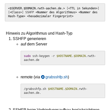
<$SERVER.$DOMAIN.rwth-aachen.de.>
 [
<TTL in Sekunden>
] 
[
<Class>
] SSHFP 
<Nummer des Algorithmus>
<Nummer des 
Hash-Type>
<hexadezimaler Fingerprint>
Hinweis zu Algorithmus und Hash-Typ
SSHFP generieren
auf dem Server
sudo
 ssh-keygen -r 
$HOSTNAME
.
$DOMAIN
.rwth-
aachen.de
remote (via
grabsshfp.sh
)
/grabsshfp.sh 
$HOSTNAME
.
$DOMAIN
.rwth-
aachen.de.
SSHFP beim Verbindungsaufbau berücksichtigen