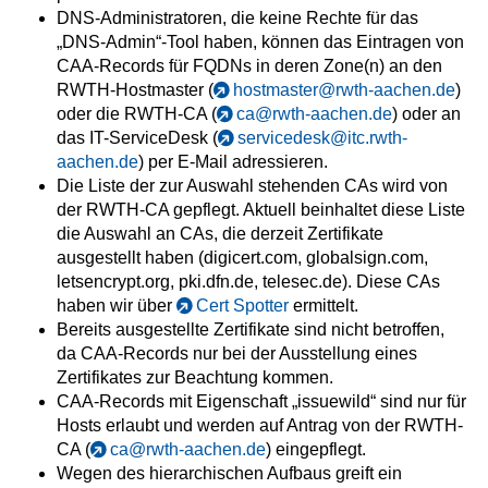
DNS-Administratoren, die keine Rechte für das
„DNS-Admin“-Tool haben, können das Eintragen von
CAA-Records für FQDNs in deren Zone(n) an den
RWTH-Hostmaster (
hostmaster@rwth-aachen.de
)
oder die RWTH-CA (
ca@rwth-aachen.de
) oder an
das IT-ServiceDesk (
servicedesk@itc.rwth-
aachen.de
) per E-Mail adressieren.
Die Liste der zur Auswahl stehenden CAs wird von
der RWTH-CA gepflegt. Aktuell beinhaltet diese Liste
die Auswahl an CAs, die derzeit Zertifikate
ausgestellt haben (digicert.com, globalsign.com,
letsencrypt.org, pki.dfn.de, telesec.de). Diese CAs
haben wir über
Cert Spotter
ermittelt.
Bereits ausgestellte Zertifikate sind nicht betroffen,
da CAA-Records nur bei der Ausstellung eines
Zertifikates zur Beachtung kommen.
CAA-Records mit Eigenschaft „issuewild“ sind nur für
Hosts erlaubt und werden auf Antrag von der RWTH-
CA (
ca@rwth-aachen.de
) eingepflegt.
Wegen des hierarchischen Aufbaus greift ein