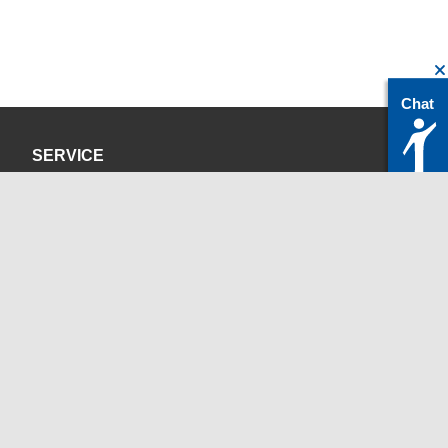
Chat
SERVICE
Datenschutzerklärung
Impressum
KONTAKT
servicedesk@itc.rwth-aachen.de
+49 241 80-24680
ChatBot Ritchy
Öffnungszeiten