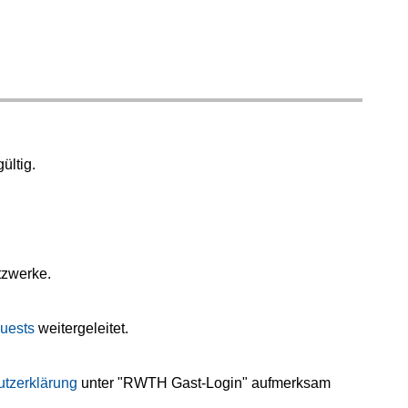
ültig.
tzwerke.
uests
weitergeleitet.
tzerklärung
unter "RWTH Gast-Login" aufmerksam