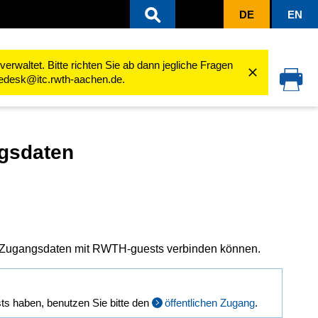
DE
EN
en
RWTH-guests
Gastzugang für Gäste mit Gast-Login
Gäste - RWTH-
rwaltet. Bitte richten Sie ab dann jegliche Fragen
cedesk@itc.rwth-aachen.de.
gsdaten
 Zugangsdaten mit RWTH-guests verbinden können.
s haben, benutzen Sie bitte den
öffentlichen Zugang
.