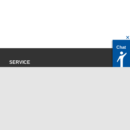
Chat
SERVICE
Datenschutzerklärung
Impressum
KONTAKT
servicedesk@itc.rwth-aachen.de
+49 241 80-24680