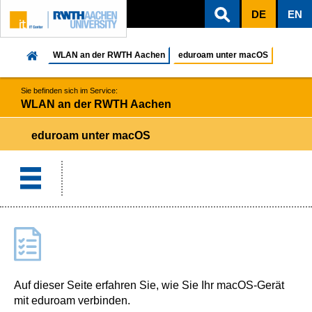
DE
EN
ZUM INHALTSBEREICH
ZUR HAUPTNAVIGATION
ZUR SUCHE
WLAN an der RWTH Aachen
eduroam unter macOS
Sie befinden sich im Service:
WLAN an der RWTH Aachen
eduroam unter macOS
Auf dieser Seite erfahren Sie, wie Sie Ihr macOS-Gerät
mit eduroam verbinden.