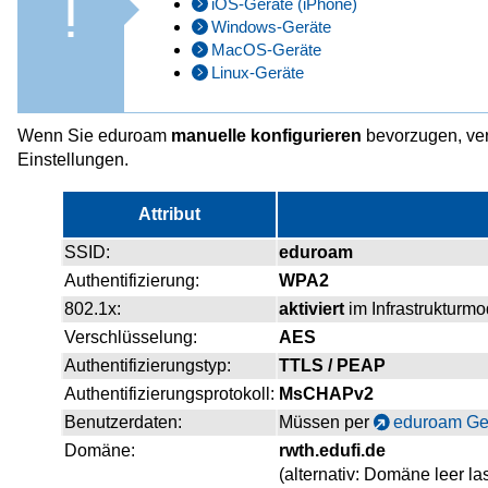
iOS-Geräte (iPhone)
Windows-Geräte
MacOS-Geräte
Linux-Geräte
Wenn Sie eduroam
manuelle konfigurieren
bevorzugen, ve
Einstellungen.
Attribut
SSID:
eduroam
Authentifizierung:
WPA2
802.1x:
aktiviert
im Infrastrukturm
Verschlüsselung:
AES
Authentifizierungstyp:
TTLS / PEAP
Authentifizierungsprotokoll:
MsCHAPv2
Benutzerdaten:
Müssen per
eduroam Ge
Domäne:
rwth.edufi.de
(alternativ: Domäne leer l