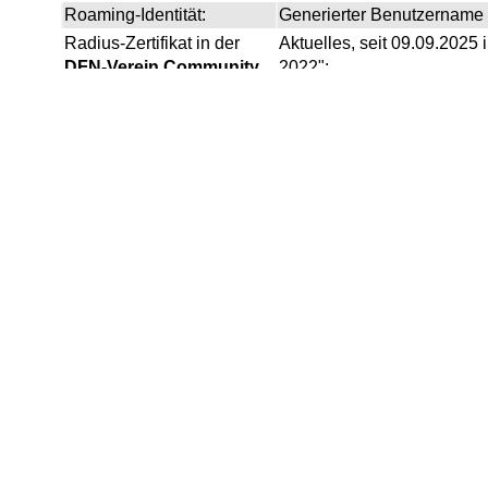
Roaming-Identität:
Generierter Benutzername
Radius-Zertifikat in der
Aktuelles, seit 09.09.2025
DFN-Verein Community
2022":
PKI
:
SHA1 Fingerabdruck: 
SHA256 Fingerabdruc
"
4D:FC:E6:AC:09:77:
Seriennummer:
2c:78:
Gültigkeit:
23.06.2025 
DN:
CN=radius.rz.r
Ausgestellt von: "
DFN-
Zertifikatskette in der
DFN-
DFN-Verein Commun
Verein Community PKI
:
Fingerprint (SHA1):
58
Ist nicht Teil des 
bevorzugt vi
oder manuel
Intermediate Zertifik
Fingerprint (SHA1):
7F