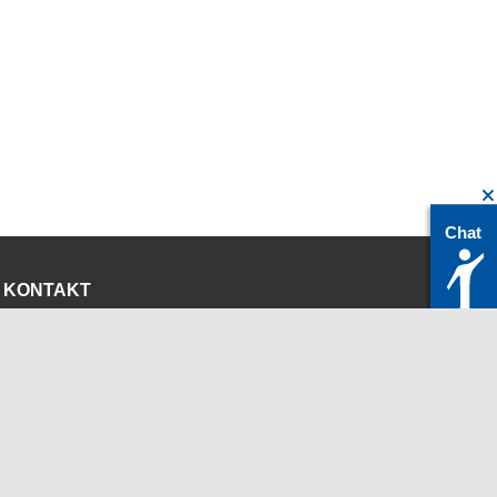
Chat
KONTAKT
servicedesk@itc.rwth-aachen.de
+49 241 80-24680
ChatBot Ritchy
Öffnungszeiten
www.itc.rwth-aachen.de