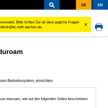
DE
EN
en
eduroam
Konfigurationsanleitungen
Allgemeine Konfiguration von eduroam
rwaltet. Bitte richten Sie ab dann jegliche Fragen
cedesk@itc.rwth-aachen.de.
eduroam
vom Betriebssystem, einrichten.
 von eduroam, wie auf den folgenden Seiten beschrieben: