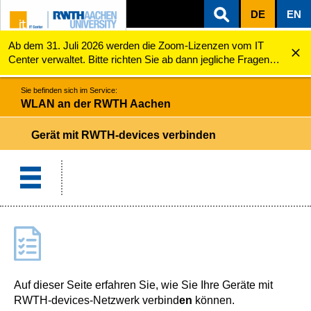
DE
EN
Ab dem 31. Juli 2026 werden die Zoom-Lizenzen vom IT
ZUM INHALTSBEREICH
ZUR HAUPTNAVIGATION
ZUR SUCHE
WLAN an der RWTH Aachen
Geräte verbinden
Center verwaltet. Bitte richten Sie ab dann jegliche Fragen
zu den Zoom-Lizenzen (z.B. Probleme mit dem Login) an
servicedesk@itc.rwth-aachen.de.
Sie befinden sich im Service:
WLAN an der RWTH Aachen
Gerät mit RWTH-devices verbinden
Auf dieser Seite erfahren Sie, wie Sie Ihre Geräte mit
RWTH-devices-Netzwerk verbind
en
können.