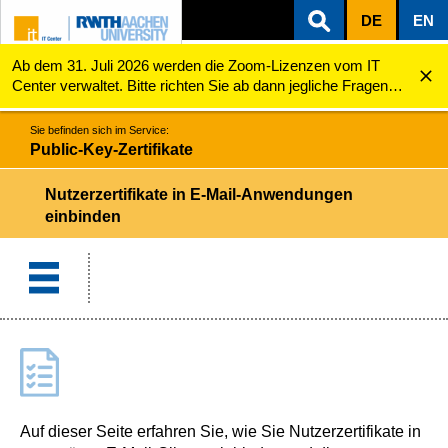
DE
EN
Ab dem 31. Juli 2026 werden die Zoom-Lizenzen vom IT
ZUM INHALTSBEREICH
ZUR HAUPTNAVIGATION
ZUR SUCHE
Public-Key-Zertifikate
Nutzerzertifikate einbinden
Center verwaltet. Bitte richten Sie ab dann jegliche Fragen
zu den Zoom-Lizenzen (z.B. Probleme mit dem Login) an
servicedesk@itc.rwth-aachen.de.
Sie befinden sich im Service:
Public-Key-Zertifikate
Nutzerzertifikate in E-Mail-Anwendungen
einbinden
Auf dieser Seite erfahren Sie, wie Sie Nutzerzertifikate in