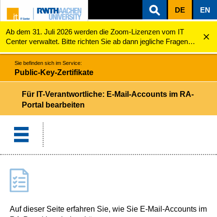
DE
EN
Ab dem 31. Juli 2026 werden die Zoom-Lizenzen vom IT
ZUM INHALTSBEREICH
ZUR HAUPTNAVIGATION
ZUR SUCHE
Public-Key-Zertifikate
E-Mail-Accounts bearbeiten
Center verwaltet. Bitte richten Sie ab dann jegliche Fragen
zu den Zoom-Lizenzen (z.B. Probleme mit dem Login) an
servicedesk@itc.rwth-aachen.de.
Sie befinden sich im Service:
Public-Key-Zertifikate
Für IT-Verantwortliche: E-Mail-Accounts im RA-
Portal bearbeiten
Auf dieser Seite erfahren Sie, wie Sie E-Mail-Accounts im