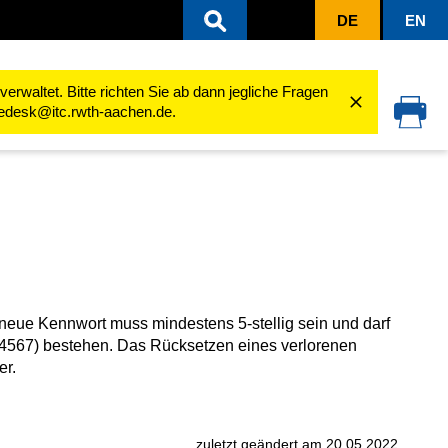
DE
EN
Persönliche Einstellungen
Persönliches Kennwort ändern
rwaltet. Bitte richten Sie ab dann jegliche Fragen
cedesk@itc.rwth-aachen.de.
 neue Kennwort muss mindestens 5-stellig sein und darf
. 34567) bestehen. Das Rücksetzen eines verlorenen
er.
zuletzt geändert am 20.05.2022