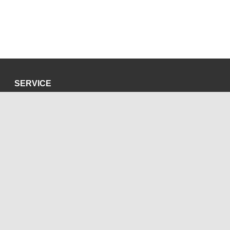
SERVICE
Datenschutzerklärung
Impressum
SOZIALE MEDIEN
Blog