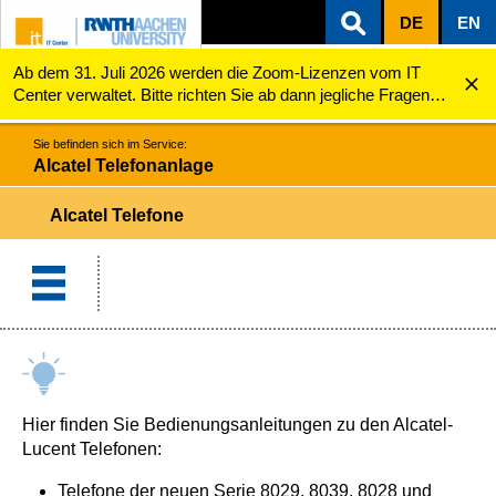
DE
EN
Ab dem 31. Juli 2026 werden die Zoom-Lizenzen vom IT
ZUM INHALTSBEREICH
ZUR HAUPTNAVIGATION
ZUR SUCHE
Alcatel Telefonanlage
Alcatel Telefone
Center verwaltet. Bitte richten Sie ab dann jegliche Fragen
zu den Zoom-Lizenzen (z.B. Probleme mit dem Login) an
servicedesk@itc.rwth-aachen.de.
Sie befinden sich im Service:
Alcatel Telefonanlage
Alcatel Telefone
Hier finden Sie Bedienungsanleitungen zu den Alcatel-
Lucent Telefonen:
Telefone der neuen Serie 8029, 8039, 8028 und