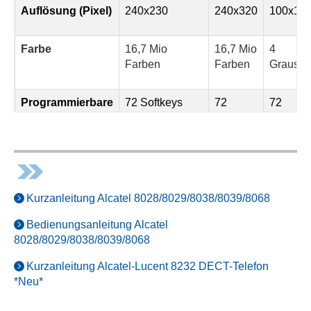
Auflösung (Pixel)
240x230
240x320
100x16
Farbe
16,7 Mio
16,7 Mio
4
Farben
Farben
Graustu
Programmierbare
72 Softkeys
72
72
Tasten
Softkeys
Softkey
(OmniPCX
Enterprise)
Programmierbare
Tasten mit LEDs
Kurzanleitung Alcatel 8028/8029/8038/8039/8068
&
Papierschildchen
Bedienungsanleitung Alcatel
8028/8029/8038/8039/8068
Bluetooth-
Optional
Mobilteil
Kurzanleitung Alcatel-Lucent 8232 DECT-Telefon
*Neu*
Bluetooth