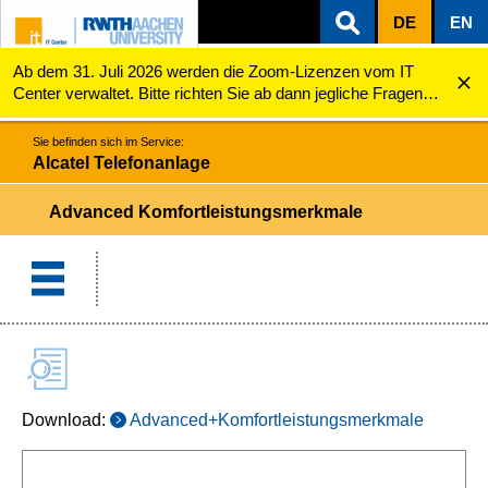
DE
EN
Ab dem 31. Juli 2026 werden die Zoom-Lizenzen vom IT
ZUM INHALTSBEREICH
ZUR HAUPTNAVIGATION
ZUR SUCHE
Alcatel Telefonanlage
Advanced Komfortleistungsmerkmal
Center verwaltet. Bitte richten Sie ab dann jegliche Fragen
zu den Zoom-Lizenzen (z.B. Probleme mit dem Login) an
servicedesk@itc.rwth-aachen.de.
Sie befinden sich im Service:
Alcatel Telefonanlage
Advanced Komfortleistungsmerkmale
Download:
Advanced+Komfortleistungsmerkmale