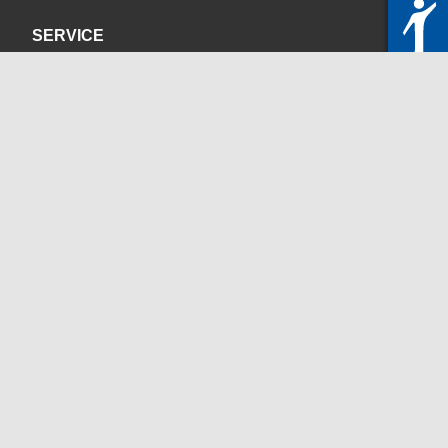
SERVICE
Datenschutzerklärung
Impressum
KONTAKT
servicedesk@itc.rwth-aachen.de
+49 241 80-24680
ChatBot Ritchy
Öffnungszeiten
www.itc.rwth-aachen.de
SOZIALE MEDIEN