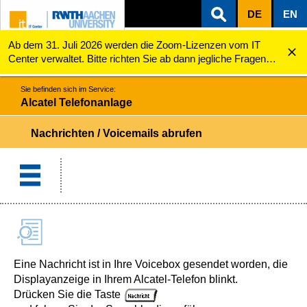
DE
EN
Ab dem 31. Juli 2026 werden die Zoom-Lizenzen vom IT
ZUM INHALTSBEREICH
ZUR HAUPTNAVIGATION
ZUR SUCHE
Alcatel Telefonanlage
Nachrichten / Voicemails abrufen
Center verwaltet. Bitte richten Sie ab dann jegliche Fragen
zu den Zoom-Lizenzen (z.B. Probleme mit dem Login) an
servicedesk@itc.rwth-aachen.de.
Sie befinden sich im Service:
Alcatel Telefonanlage
Nachrichten / Voicemails abrufen
Eine Nachricht ist in Ihre Voicebox gesendet worden, die
Displayanzeige in Ihrem Alcatel-Telefon blinkt.
Drücken Sie die Taste