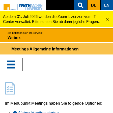
DE
EN
Ab dem 31. Juli 2026 werden die Zoom-Lizenzen vom IT
ZUM INHALTSBEREICH
ZUR HAUPTNAVIGATION
ZUR SUCHE
Webex
Allgemeine Informationen
Center verwaltet. Bitte richten Sie ab dann jegliche Fragen
zu den Zoom-Lizenzen (z.B. Probleme mit dem Login) an
servicedesk@itc.rwth-aachen.de.
Sie befinden sich im Service:
Webex
Meetings Allgemeine Informationen
Im Menüpunkt Meetings haben Sie folgende Optionen:
Webex Meeting starten