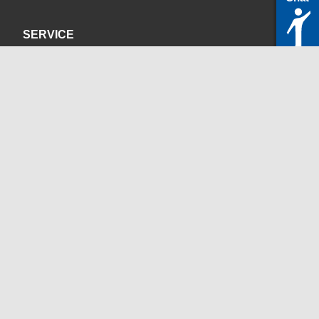
SERVICE
Datenschutzerklärung
Impressum
KONTAKT
servicedesk@itc.rwth-aachen.de
+49 241 80-24680
ChatBot Ritchy
Öffnungszeiten
www.itc.rwth-aachen.de
SOZIALE MEDIEN