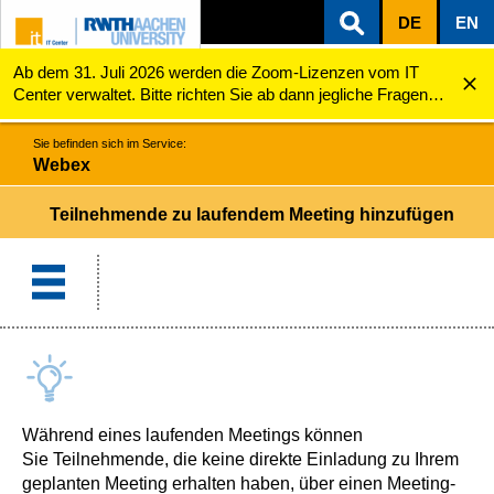
DE
EN
Ab dem 31. Juli 2026 werden die Zoom-Lizenzen vom IT
ZUM INHALTSBEREICH
ZUR HAUPTNAVIGATION
ZUR SUCHE
Webex
Teilnehmende zu laufendem Meeting hinzufügen
Center verwaltet. Bitte richten Sie ab dann jegliche Fragen
zu den Zoom-Lizenzen (z.B. Probleme mit dem Login) an
servicedesk@itc.rwth-aachen.de.
Sie befinden sich im Service:
Webex
Teilnehmende zu laufendem Meeting hinzufügen
Während eines laufenden Meetings können
Sie Teilnehmende, die keine direkte Einladung zu Ihrem
geplanten Meeting erhalten haben, über einen Meeting-