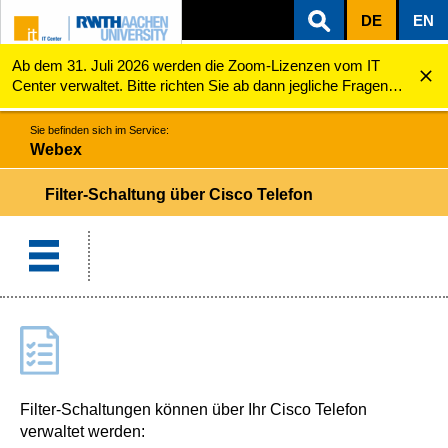
DE
EN
Ab dem 31. Juli 2026 werden die Zoom-Lizenzen vom IT
ZUM INHALTSBEREICH
ZUR HAUPTNAVIGATION
ZUR SUCHE
Webex
Filter-Schaltungen über das Cisco-Telefon
Center verwaltet. Bitte richten Sie ab dann jegliche Fragen
zu den Zoom-Lizenzen (z.B. Probleme mit dem Login) an
servicedesk@itc.rwth-aachen.de.
Sie befinden sich im Service:
Webex
Filter-Schaltung über Cisco Telefon
Filter-Schaltungen können über Ihr Cisco Telefon
verwaltet werden: