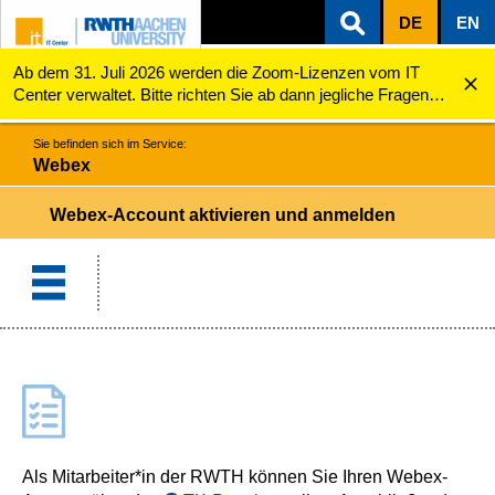
DE
EN
Ab dem 31. Juli 2026 werden die Zoom-Lizenzen vom IT
ZUM INHALTSBEREICH
ZUR HAUPTNAVIGATION
ZUR SUCHE
Webex
Aktivierung und Anmeldung Webex-Account
Center verwaltet. Bitte richten Sie ab dann jegliche Fragen
zu den Zoom-Lizenzen (z.B. Probleme mit dem Login) an
servicedesk@itc.rwth-aachen.de.
Sie befinden sich im Service:
Webex
Webex-Account aktivieren und anmelden
Als Mitarbeiter*in der RWTH können Sie Ihren Webex-