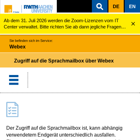
DE
EN
Ab dem 31. Juli 2026 werden die Zoom-Lizenzen vom IT
ZUM INHALTSBEREICH
ZUR HAUPTNAVIGATION
ZUR SUCHE
Webex
Zugriff auf die Sprachmailbox über Webex
Center verwaltet. Bitte richten Sie ab dann jegliche Fragen
zu den Zoom-Lizenzen (z.B. Probleme mit dem Login) an
servicedesk@itc.rwth-aachen.de.
Sie befinden sich im Service:
Webex
Zugriff auf die Sprachmailbox über Webex
Der Zugriff auf die Sprachmailbox ist, kann abhängig
verwendetem Endgerät unterschiedlich ausfallen.