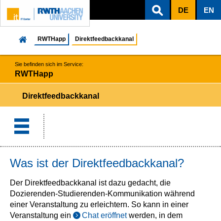
DE
EN
ZUM INHALTSBEREICH
ZUR HAUPTNAVIGATION
ZUR SUCHE
RWTHapp
Direktfeedbackkanal
Sie befinden sich im Service:
RWTHapp
Direktfeedbackkanal
Was ist der Direktfeedbackkanal?
Der Direktfeedbackkanal ist dazu gedacht, die
Dozierenden-Studierenden-Kommunikation während
einer Veranstaltung zu erleichtern. So kann in einer
Veranstaltung ein
Chat eröffnet
werden, in dem