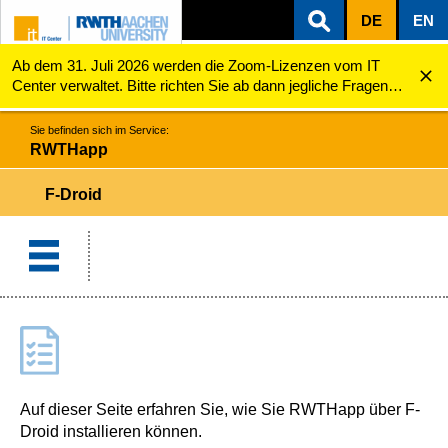
DE
EN
Ab dem 31. Juli 2026 werden die Zoom-Lizenzen vom IT
ZUM INHALTSBEREICH
ZUR HAUPTNAVIGATION
ZUR SUCHE
RWTHapp
F-Droid
Center verwaltet. Bitte richten Sie ab dann jegliche Fragen
zu den Zoom-Lizenzen (z.B. Probleme mit dem Login) an
servicedesk@itc.rwth-aachen.de.
Sie befinden sich im Service:
RWTHapp
F-Droid
Auf dieser Seite erfahren Sie, wie Sie RWTHapp über F-
Droid installieren können.