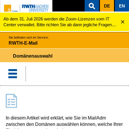
DE
EN
Ab dem 31. Juli 2026 werden die Zoom-Lizenzen vom IT
ZUM INHALTSBEREICH
ZUR HAUPTNAVIGATION
ZUR SUCHE
RWTH-E-Mail
Domänenauswahl
Center verwaltet. Bitte richten Sie ab dann jegliche Fragen
zu den Zoom-Lizenzen (z.B. Probleme mit dem Login) an
servicedesk@itc.rwth-aachen.de.
Sie befinden sich im Service:
RWTH-E-Mail
Domänenauswahl
In diesem Artikel wird erklärt, wie Sie im MailAdm
zwischen den Domänen auswählen können, welche Ihrer