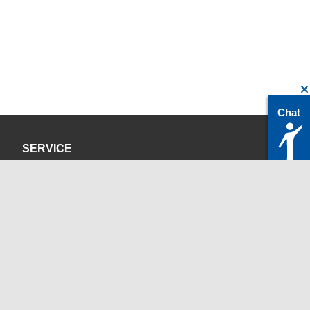
Chat
SERVICE
Datenschutzerklärung
Impressum
KONTAKT
servicedesk@itc.rwth-aachen.de
+49 241 80-24680