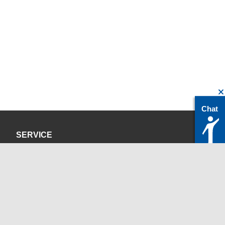
Chat
SERVICE
Datenschutzerklärung
Impressum
KONTAKT
servicedesk@itc.rwth-aachen.de