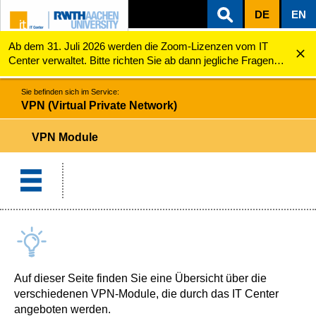
DE
EN
Ab dem 31. Juli 2026 werden die Zoom-Lizenzen vom IT
ZUM INHALTSBEREICH
ZUR HAUPTNAVIGATION
ZUR SUCHE
VPN (Virtual Private Network)
VPN Module
Center verwaltet. Bitte richten Sie ab dann jegliche Fragen
zu den Zoom-Lizenzen (z.B. Probleme mit dem Login) an
servicedesk@itc.rwth-aachen.de.
Sie befinden sich im Service:
VPN (Virtual Private Network)
VPN Module
Auf dieser Seite finden Sie eine Übersicht über die
verschiedenen VPN-Module, die durch das IT Center
angeboten werden.