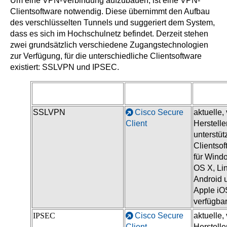
Um eine VPN-Verbindung aufzubauen, ist eine VPN-
Clientsoftware notwendig. Diese übernimmt den Aufbau
des verschlüsselten Tunnels und suggeriert dem System,
dass es sich im Hochschulnetz befindet. Derzeit stehen
zwei grundsätzlich verschiedene Zugangstechnologien
zur Verfügung, für die unterschiedliche Clientsoftware
existiert: SSLVPN und IPSEC.
Zugangstechnologie
Clientsoftware
Beschr
SSLVPN
Cisco Secure
aktuelle,
Client
Herstelle
unterstüt
Clientsof
für Wind
OS X, Li
Android 
Apple iO
verfügba
IPSEC
Cisco Secure
aktuelle,
Client
Herstelle