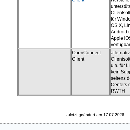
unterstüt
Clientsof
für Wind
OS X, Li
Android 
Apple iO
verfügba
OpenConnect
alternati
Client
Clientsof
u.a. für L
kein Sup
seitens d
Centers 
RWTH
zuletzt geändert am 17.07.2026