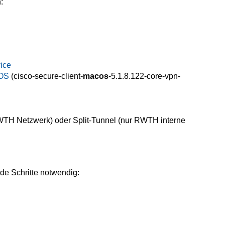
:
ice
cOS
(cisco-secure-client-
macos
-5.1.8.122-core-vpn-
RWTH Netzwerk) oder Split-Tunnel (nur RWTH interne
e Schritte notwendig: