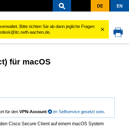
DE
EN
rk)
VPN mit Cisco Secure Client (AnyConnect) nutzen
MacOS
rwaltet. Bitte richten Sie ab dann jegliche Fragen
cedesk@itc.rwth-aachen.de.
ct) für macOS
rt für den
VPN-Account
im Selfservice gesetzt sein
.
den Cisco Secure Client auf einem macOS System