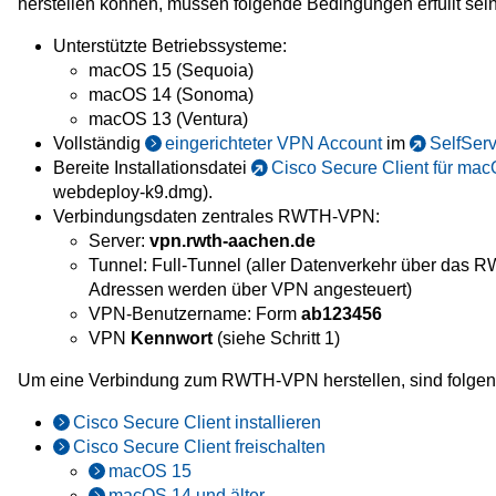
herstellen können, müssen folgende Bedingungen erfüllt sein
Unterstützte Betriebssysteme:
macOS 15 (Sequoia)
macOS 14 (Sonoma)
macOS 13 (Ventura)
Vollständig
eingerichteter
VPN Account
im
SelfServ
Bereite Installationsdatei
Cisco Secure Client für ma
webdeploy-k9.dmg).
Verbindungsdaten zentrales RWTH-VPN:
Server:
vpn.rwth-aachen.de
Tunnel: Full-Tunnel (aller Datenverkehr über das 
Adressen werden über VPN angesteuert)
VPN-Benutzername: Form
ab123456
VPN
Kennwort
(siehe Schritt 1)
Um eine Verbindung zum RWTH-VPN herstellen, sind folgend
Cisco Secure Client installieren
Cisco Secure Client freischalten
macOS 15
macOS 14 und älter