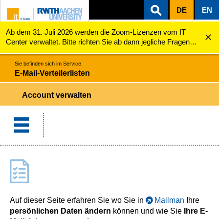
DE
EN
Ab dem 31. Juli 2026 werden die Zoom-Lizenzen vom IT
ZUM INHALTSBEREICH
ZUR HAUPTNAVIGATION
ZUR SUCHE
E-Mail-Verteilerlisten
Account verwalten
Center verwaltet. Bitte richten Sie ab dann jegliche Fragen
zu den Zoom-Lizenzen (z.B. Probleme mit dem Login) an
servicedesk@itc.rwth-aachen.de.
Sie befinden sich im Service:
E-Mail-Verteilerlisten
Account verwalten
Auf dieser Seite erfahren Sie wo Sie in
Mailman
Ihre
persönlichen Daten ändern
können und wie Sie
Ihre E-