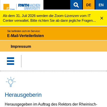
DE
EN
Ab dem 31. Juli 2026 werden die Zoom-Lizenzen vom IT
ZUM INHALTSBEREICH
ZUR HAUPTNAVIGATION
ZUR SUCHE
E-Mail-Verteilerlisten
Impressum
Center verwaltet. Bitte richten Sie ab dann jegliche Fragen
zu den Zoom-Lizenzen (z.B. Probleme mit dem Login) an
servicedesk@itc.rwth-aachen.de.
Sie befinden sich im Service:
E-Mail-Verteilerlisten
Impressum
Herausgeberin
Herausgegeben im Auftrag des Rektors der Rheinisch-