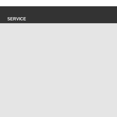
SERVICE
Datenschutzerklärung
Impressum
SOZIALE MEDIEN
Blog
Bluesky
Facebook