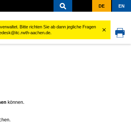
DE
EN
isten verwalten
Mailingliste löschen
rwaltet. Bitte richten Sie ab dann jegliche Fragen
cedesk@itc.rwth-aachen.de.
hen
können.
chen.