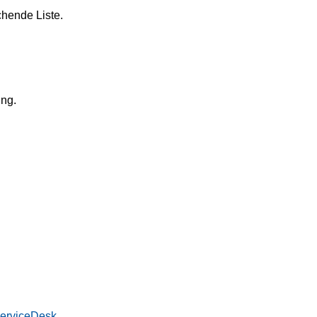
chende Liste.
ung.
ServiceDesk
.