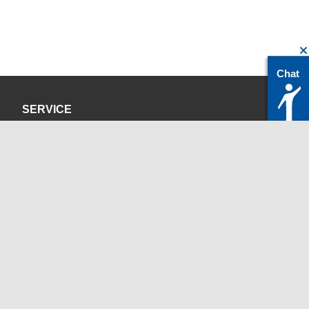
Chat
SERVICE
Datenschutzerklärung
Impressum
KONTAKT
servicedesk@itc.rwth-aachen.de
+49 241 80-24680
ChatBot Ritchy
Öffnungszeiten