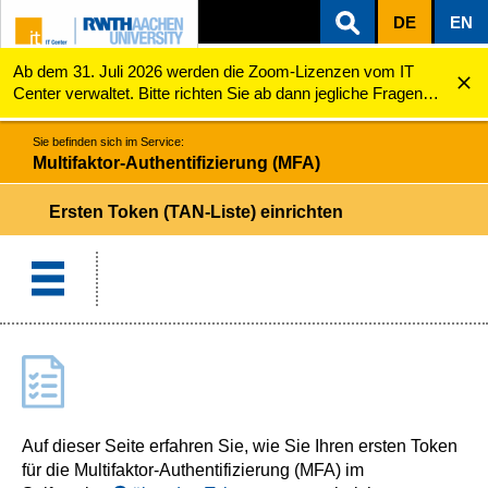
DE
EN
Ab dem 31. Juli 2026 werden die Zoom-Lizenzen vom IT
ZUM INHALTSBEREICH
ZUR HAUPTNAVIGATION
ZUR SUCHE
Multifaktor-Authentifizierung (MFA)
TAN-Liste
Center verwaltet. Bitte richten Sie ab dann jegliche Fragen
zu den Zoom-Lizenzen (z.B. Probleme mit dem Login) an
servicedesk@itc.rwth-aachen.de.
Sie befinden sich im Service:
Multifaktor-Authentifizierung (MFA)
Ersten Token (TAN-Liste) einrichten
Auf dieser Seite erfahren Sie, wie Sie Ihren ersten Token
für die Multifaktor-Authentifizierung (MFA) im