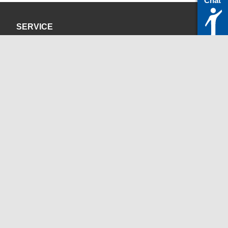
Chat
SERVICE
Datenschutzerklärung
Impressum
KONTAKT
servicedesk@itc.rwth-aachen.de
+49 241 80-24680
ChatBot Ritchy
Öffnungszeiten
www.itc.rwth-aachen.de
SOZIALE MEDIEN