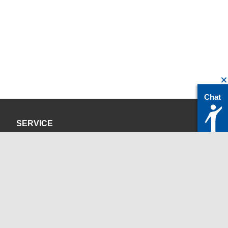
Chat
SERVICE
Datenschutzerklärung
Impressum
KONTAKT
servicedesk@itc.rwth-aachen.de