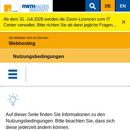
DE
EN
Ab dem 31. Juli 2026 werden die Zoom-Lizenzen vom IT
ZUM INHALTSBEREICH
ZUR HAUPTNAVIGATION
ZUR SUCHE
Webhosting
Nutzungsbedingungen
Center verwaltet. Bitte richten Sie ab dann jegliche Fragen
zu den Zoom-Lizenzen (z.B. Probleme mit dem Login) an
servicedesk@itc.rwth-aachen.de.
Sie befinden sich im Service:
Webhosting
Nutzungsbedingungen
Auf dieser Seite finden Sie Informationen zu den
Nutzungsbedingungen. Bitte beachten Sie, dass sich
diese jederzeit ändern können.