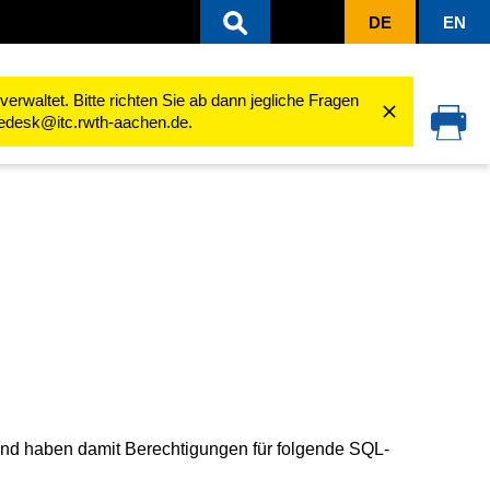
DE
EN
rwaltet. Bitte richten Sie ab dann jegliche Fragen
cedesk@itc.rwth-aachen.de.
 und haben damit Berechtigungen für folgende SQL-