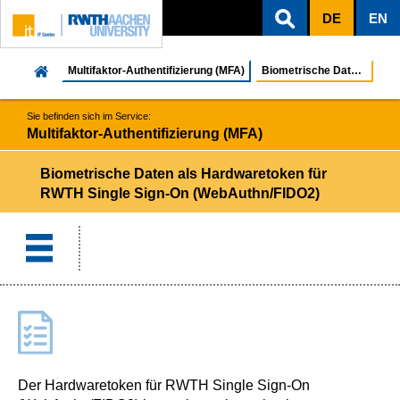
DE
EN
ZUM INHALTSBEREICH
ZUR HAUPTNAVIGATION
ZUR SUCHE
Multifaktor-Authentifizierung (MFA)
Biometrische Daten als Hardwaretoken
Sie befinden sich im Service:
Multifaktor-Authentifizierung (MFA)
Biometrische Daten als Hardwaretoken für
RWTH Single Sign-On (WebAuthn/FIDO2)
Der Hardwaretoken für RWTH Single Sign-On