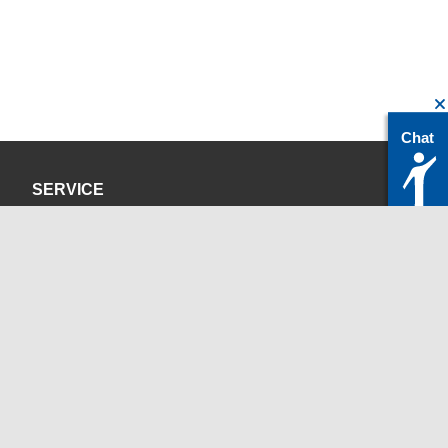
Chat
SERVICE
Datenschutzerklärung
Impressum
KONTAKT
servicedesk@itc.rwth-aachen.de
+49 241 80-24680
ChatBot Ritchy